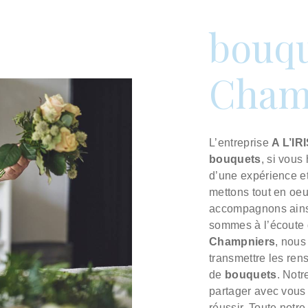
bouqu
Cham
L’entreprise
A L’IR
bouquets
, si vous
d’une expérience et
mettons tout en oeu
accompagnons ainsi
sommes à l’écoute 
Champniers
, nous
transmettre les ren
de
bouquets
. Notr
partager avec vous 
réussir. Toute notre