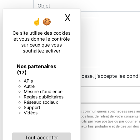
X
Masquer le ban
Ce site utilise des cookies
et vous donne le contrôle
sur ceux que vous
souhaitez activer
Nos partenaires
(17)
En cochant cette case, j'accepte les condi
APIs
Autre
Mesure d'audience
Régies publicitaires
Réseaux sociaux
Support
** Les données personnelles communiquées sont nécessaires aux fin
Vidéos
portabilité, de limitation, d’opposition, de retrait de votre conse
Vous pouvez exercer ces droits par voie postale ou par courrier 
durée de prescription légale aux fins probatoire et de gestion des
Tout accepter