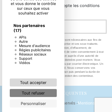
et vous donne le contrôle
En cochant cette case, j'accepte les conditions
sur ceux que vous
particulières ci-dessous **
souhaitez activer
Nos partenaires
ENVOYER
(17)
APIs
** Les données personnelles communiquées sont nécessaires aux fins de
Autre
vous contacter. Elles sont destinées à l'entreprise et ses sous-traitants.
Mesure d'audience
Vous disposez de droits d’accès, de rectification, d’effacement, de
Régies publicitaires
portabilité, de limitation, d’opposition, de retrait de votre consentement à tout
Réseaux sociaux
moment et du droit d’introduire une réclamation auprès d’une autorité de
Support
contrôle, ainsi que d’organiser le sort de vos données post-mortem. Vous
Vidéos
pouvez exercer ces droits par voie postale ou par courrier électronique. Un
justificatif d'identité pourra vous être demandé. Nous conservons vos
données pendant la période de prise de contact puis pendant la durée de
prescription légale aux fins probatoire et de gestion des contentieux.
Tout accepter
RECHERCHES FRÉQUENTES
Tout refuser
Personnaliser
©
Vistalid
- 2026 - Tous droits réservés -
Mentions
légales