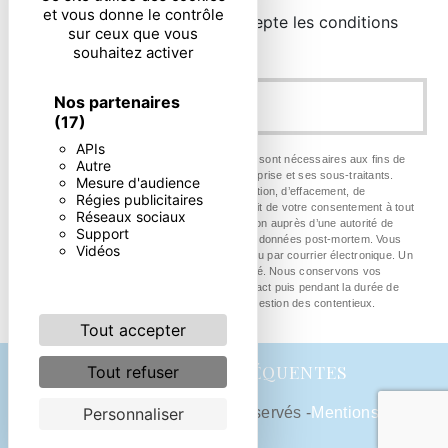
et vous donne le contrôle
En cochant cette case, j'accepte les conditions
sur ceux que vous
particulières ci-dessous **
souhaitez activer
Nos partenaires
ENVOYER
(17)
APIs
** Les données personnelles communiquées sont nécessaires aux fins de
Autre
vous contacter. Elles sont destinées à l'entreprise et ses sous-traitants.
Mesure d'audience
Vous disposez de droits d’accès, de rectification, d’effacement, de
Régies publicitaires
portabilité, de limitation, d’opposition, de retrait de votre consentement à tout
Réseaux sociaux
moment et du droit d’introduire une réclamation auprès d’une autorité de
Support
contrôle, ainsi que d’organiser le sort de vos données post-mortem. Vous
Vidéos
pouvez exercer ces droits par voie postale ou par courrier électronique. Un
justificatif d'identité pourra vous être demandé. Nous conservons vos
données pendant la période de prise de contact puis pendant la durée de
prescription légale aux fins probatoire et de gestion des contentieux.
Tout accepter
RECHERCHES FRÉQUENTES
Tout refuser
Personnaliser
©
Vistalid
- 2026 - Tous droits réservés -
Mentions
légales